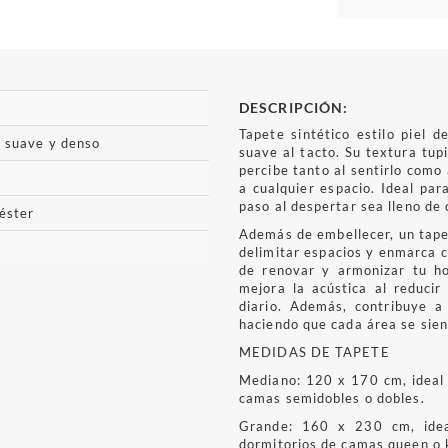
DESCRIPCIÓN:
Tapete sintético estilo piel
o suave y denso
suave al tacto. Su textura tup
percibe tanto al sentirlo como 
a cualquier espacio. Ideal par
paso al despertar sea lleno de 
éster
Además de embellecer, un tapet
delimitar espacios y enmarca c
de renovar y armonizar tu h
mejora la acústica al reducir
diario. Además, contribuye a
haciendo que cada área se sien
MEDIDAS DE TAPETE
Mediano: 120 x 170 cm, ideal 
camas semidobles o dobles.
Grande: 160 x 230 cm, idea
dormitorios de camas queen o 