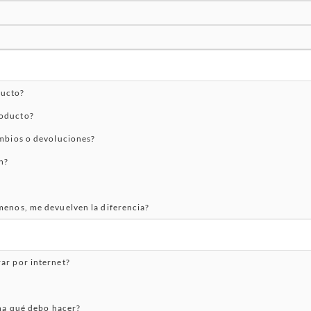
ducto?
roducto?
ambios o devoluciones?
n?
menos, me devuelven la diferencia?
ar por internet?
ina qué debo hacer?