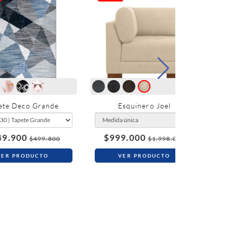
ete Deco Grande
Esquinero Joel
S
49.900
$999.000
$
$499.800
$1.998.000
VER PRODUCTO
VER PRODUCTO