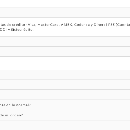
as de crédito (Visa, MasterCard, AMEX, Codensa y Diners) PSE (Cuentas 
DDI y Sistecrédito.
ás de lo normal?
 de mi orden?