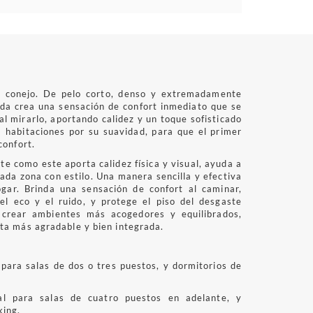
 de conejo. De pelo corto, denso y extremadamente
ida crea una sensación de confort inmediato que se
al mirarlo, aportando calidez y un toque sofisticado
a habitaciones por su suavidad, para que el primer
confort.
e como este aporta calidez física y visual, ayuda a
ada zona con estilo. Una manera sencilla y efectiva
ogar.
Brinda una sensación de confort al caminar,
 el eco y el ruido, y protege el piso del desgaste
 crear ambientes más acogedores y equilibrados,
ta más agradable y bien integrada.
para salas de dos o tres puestos, y dormitorios de
l para salas de cuatro puestos en adelante, y
king.