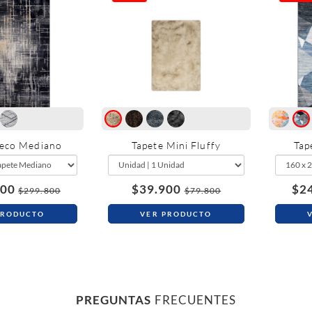
Deco Mediano
Tapete Mini Fluffy
Tap
900
$39.900
$2
$299.800
$79.800
PRODUCTO
VER PRODUCTO
PREGUNTAS
FRECUENTES