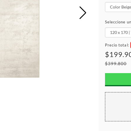
Seleccione u
Precio total:
$199.9
$399.800