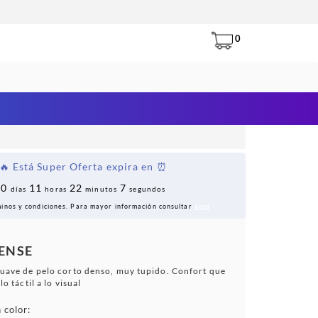
0
🔥 Está Super Oferta expira en ⏰
0
11
22
6
días
horas
minutos
segundos
minos y condiciones. Para mayor información consultar
aquí
SENSE
suave de pelo corto denso, muy tupido. Confort que
lo táctil a lo visual
 color: