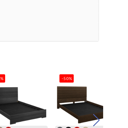
0%
-50%