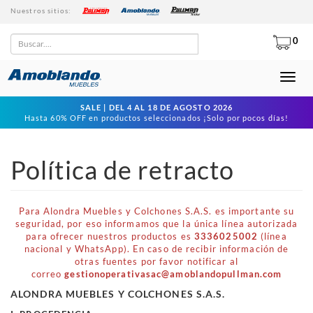
Nuestros sitios:
Buscar
0
Toggl
naviga
SALE | DEL 4 AL 18 DE AGOSTO 2026
Hasta 60% OFF en productos seleccionados ¡Solo por pocos días!
Política de retracto
Para Alondra Muebles y Colchones S.A.S. es importante su
seguridad, por eso informamos que la única línea autorizada
para ofrecer nuestros productos es
3336025002
(línea
nacional y WhatsApp). En caso de recibir información de
otras fuentes por favor notificar al
correo
gestionoperativasac@amoblandopullman.com
ALONDRA MUEBLES Y COLCHONES S.A.S.