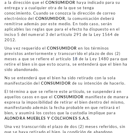
a la dirección que el
CONSUMIDOR
haya indicado para su
entrega y a cualquier otra de la que se tenga
conocimiento. Cuando se conozca la dirección de correo
electrónico del
CONSUMIDOR
, la comunicación deberá
remitirse además por este medio. En todo caso, serán
aplicables las reglas que para el efecto ha dispuesto en el
inciso 5 del numeral 3 del artículo 291 de la Ley 1564 de
2012.
Una vez requerido el
CONSUMIDOR
en los términos
previstos anteriormente y transcurrido el plazo de dos (2)
meses a que se refiere el artículo
18
de la Ley 1480 para que
retire el bien sin que esto ocurra, se entenderá que el bien ha
sido abandonado.
No se entenderá que el bien ha sido retirado con la sola
manifestación del
CONSUMIDOR
de su intención de hacerlo.
El término a que se refiere este artículo, se suspenderá en
aquellos casos en que el
CONSUMIDOR
manifieste de manera
expresa la imposibilidad de retirar el bien dentro del mismo,
manifestando además la fecha probable en que retirará el
bien, y asumirá los costos que la custodia implique para
ALONDRA MUEBLES Y COLCHONES S.A.S.
Una vez transcurrido el plazo de dos (2) meses referidos, sin
que se haya retirado el bien, la condición de abandono