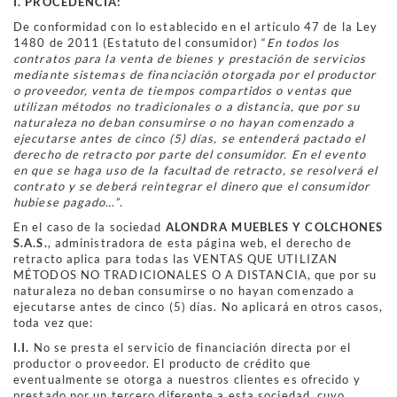
I. PROCEDENCIA:
De conformidad con lo establecido en el artículo 47 de la Ley
1480 de 2011 (Estatuto del consumidor) “
En todos los
contratos para la venta de bienes y prestación de servicios
mediante sistemas de financiación otorgada por el productor
o proveedor, venta de tiempos compartidos o ventas que
utilizan métodos no tradicionales o a distancia, que por su
naturaleza no deban consumirse o no hayan comenzado a
ejecutarse antes de cinco (5) días, se entenderá pactado el
derecho de retracto por parte del consumidor. En el evento
en que se haga uso de la facultad de retracto, se resolverá el
contrato y se deberá reintegrar el dinero que el consumidor
hubiese pagado…”.
En el caso de la sociedad
ALONDRA MUEBLES Y COLCHONES
S.A.S.
, administradora de esta página web, el derecho de
retracto aplica para todas las VENTAS QUE UTILIZAN
MÉTODOS NO TRADICIONALES O A DISTANCIA, que por su
naturaleza no deban consumirse o no hayan comenzado a
ejecutarse antes de cinco (5) días. No aplicará en otros casos,
toda vez que:
I.I.
No se presta el servicio de financiación directa por el
productor o proveedor. El producto de crédito que
eventualmente se otorga a nuestros clientes es ofrecido y
prestado por un tercero diferente a esta sociedad, cuyo