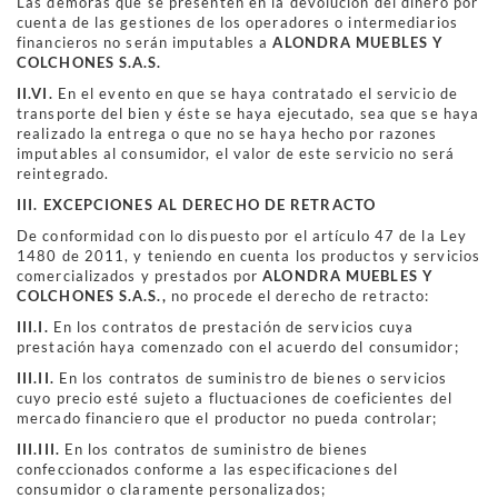
Las demoras que se presenten en la devolución del dinero por
cuenta de las gestiones de los operadores o intermediarios
financieros no serán imputables a
ALONDRA MUEBLES Y
COLCHONES S.A.S.
II.VI.
En el evento en que se haya contratado el servicio de
transporte del bien y éste se haya ejecutado, sea que se haya
realizado la entrega o que no se haya hecho por razones
imputables al consumidor, el valor de este servicio no será
reintegrado.
I
I
I
.
EXCEPCIONES AL DERECHO DE RETRACTO
De conformidad con lo dispuesto por el artículo 47 de la Ley
1480 de 2011, y teniendo en cuenta los productos y servicios
comercializados y prestados por
ALONDRA MUEBLES Y
COLCHONES S.A.S.,
no procede el derecho de retracto:
III.I.
En los contratos de prestación de servicios cuya
prestación haya comenzado con el acuerdo del consumidor;
III.II.
En los contratos de suministro de bienes o servicios
cuyo precio esté sujeto a fluctuaciones de coeficientes del
mercado financiero que el productor no pueda controlar;
III.III.
En los contratos de suministro de bienes
confeccionados conforme a las especificaciones del
consumidor o claramente personalizados;