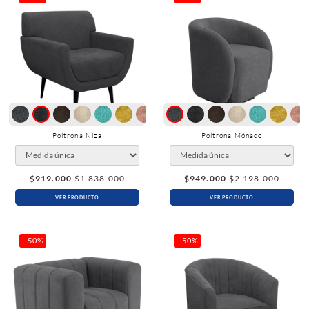
Poltrona Niza
Poltrona Mónaco
$919.000
$1.838.000
$949.000
$2.198.000
VER PRODUCTO
VER PRODUCTO
-50%
-50%