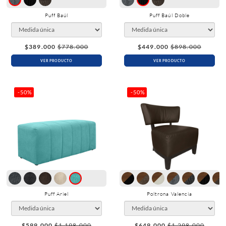
Puff Baúl
Puff Baúl Doble
$389.000
$778.000
$449.000
$898.000
VER PRODUCTO
VER PRODUCTO
-50%
-50%
Puff Ariel
Poltrona Valencia
$599.000
$1.198.000
$649.000
$1.298.000