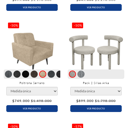
VER PRODUCTO
VER PRODUCTO
-50%
-50%
Poltrona Serrano
Pack 2 Sillas Arka
$749.000
$1.498.000
$899.000
$1.798.000
VER PRODUCTO
VER PRODUCTO
-50%
-57%